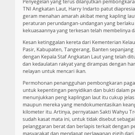
Penyegelan yang terus dilanjutkan pembongkara
TNI Angkatan Laut, Harry Indarto patut diapresi
geram menahan amarah akibat meng kapling lau
peraturan perundangan-undangan yang berlaku di
kekuasaannya yang terkesan telah membelinya dar
Kesan ketinggalan kereta dari Kementerian Kela
Pasir, Kabupaten, Tangerang, Banten sepanjang 30
dengan Kepala Staf Angkatan Laut yang telah d
dan kedaulatan rakyat yang dirampas dengan ha
nelayan untuk mencari ikan.
Permohonan penangguhan pembongkaran pagar l
untuk kepentingan penyidikan dan bukti dalam p
menunjukkan peng kaplingan laut itu cukup jelas 
maupun mereka yang mendokumentasikan keangk
kilometer itu. Artinya, pernyataan Sakti Wahyu 
sudah kasat mata ini, untuk tidak disebut seba
pelanggaran berat dan berlapis terkait dengan p
masyarakat dan mendapat perlawanan gigih dari