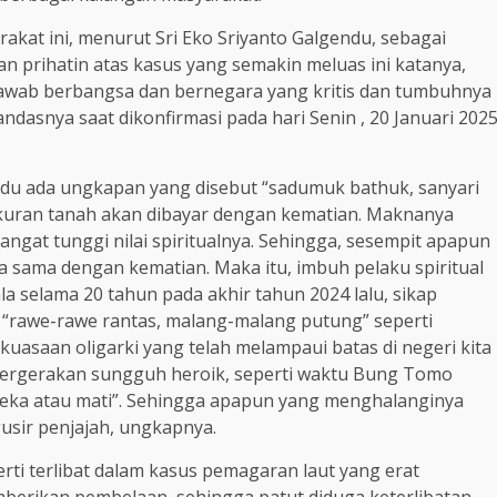
akat ini, menurut Sri Eko Sriyanto Galgendu, sebagai
n prihatin atas kasus yang semakin meluas ini katanya,
jawab berbangsa dan bernegara yang kritis dan tumbuhnya
dasnya saat dikonfirmasi pada hari Senin , 20 Januari 202
endu ada ungkapan yang disebut “sadumuk bathuk, sanyari
ukuran tanah akan dibayar dengan kematian. Maknanya
at tunggi nilai spiritualnya. Sehingga, sesempit apapun
nya sama dengan kematian. Maka itu, imbuh pelaku spiritual
 selama 20 tahun pada akhir tahun 2024 lalu, sikap
 “rawe-rawe rantas, malang-malang putung” seperti
asaan oligarki yang telah melampaui batas di negeri kita
m pergerakan sungguh heroik, seperti waktu Bung Tomo
eka atau mati”. Sehingga apapun yang menghalanginya
usir penjajah, ungkapnya.
perti terlibat dalam kasus pemagaran laut yang erat
berikan pembelaan, sehingga patut diduga keterlibatan