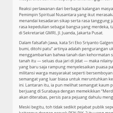
Reaksi perlawanan dari berbagai kalangan masyar
Pemimpin Spiritual Nusantara yang ikut merasaka
menandai kesadaran sikap serta rasa tanggung 
rasa kepedulian sebagai bangsa yang merdeka, tan
di Sekretariat GMRI, Jl. Juanda, Jakarta Pusat.
Dalam falsafah Jawa, kata Sri Eko Sriyanto Galg
bumi, ditohi patu” artinya adalah pengurangan 
menggambarkan bahwa tanah dan kehormatan sang
tanah itu — seluas dua jari di jidat — maka nilai
yang baru saja rampung menyelesaikan puasa pala
militansi warga masyarakat seperti bersemboyan
semangat yang luar biasa untuk meruntuhkan keku
ini. Lantaran itu, ia pun melihat semangat kau
berjuang di Surabaya dengan memekikkan “Merd
akan diterabas, persis para pejuang dahulu meng
Meski begitu, toh tidak sedikit pejabat publik se
kaitannya dengan proyek PSN PIK-2 itu yang mem