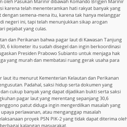
n oleh Pasukan Marinir dibawah Komando Brigjen Marinir
asi karena telah menenteramkan hati rakyat banyak yang
t dengan semena-mena itu, karena tak hanya melanggar
 negeri ini, tapi telah menunjukkan sikap arogan
i pejabat yang culas.
utan dan Perikanan bahwa pagar laut di Kawasan Tanjung
, 6 kilometer itu sudah disegel dan ingin berkoordinasi
itugaskan Presiden Prabowo Subianto untuk menjaga hak
rga yang murah dan membatasi ruang gerak usaha para
aut itu menurut Kementerian Kelautan dan Perikanan
engusutan. Padahal, saksi hidup serta dokumen yang
dan cukup banyak yang dapat dijadikan bukti serta saksi
uhan pagar laut yang merentang sepanjang 30,6
Trenggono patut diduga ingin mengerdilkan masalah yang
gai upaya perlawanan, atau menganggap masalah
elaksanaan proyek PSN PIK-2 yang tidak dapat diterima ole
 berbagai kalangan masyarakat.