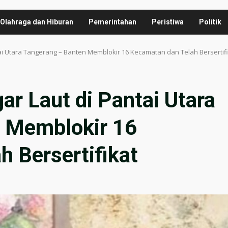
Olahraga dan Hiburan
Pemerintahan
Peristiwa
Politik
tai Utara Tangerang – Banten Memblokir 16 Kecamatan dan Telah Bersertif
ar Laut di Pantai Utara
 Memblokir 16
 Bersertifikat