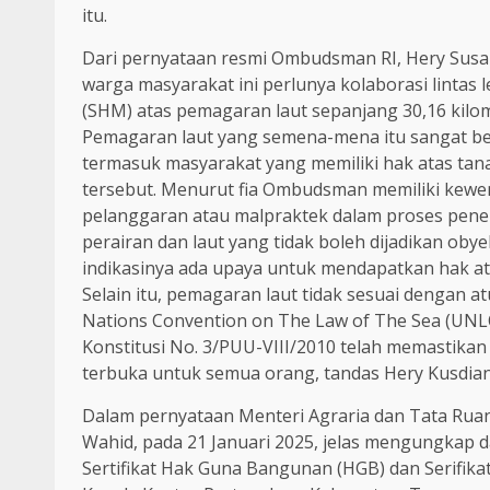
itu.
Dari pernyataan resmi Ombudsman RI, Hery Susa
warga masyarakat ini perlunya kolaborasi lintas
(SHM) atas pemagaran laut sepanjang 30,16 kilo
Pemagaran laut yang semena-mena itu sangat be
termasuk masyarakat yang memiliki hak atas tanah
tersebut. Menurut fia Ombudsman memiliki kewen
pelanggaran atau malpraktek dalam proses pene
perairan dan laut yang tidak boleh dijadikan obyek
indikasinya ada upaya untuk mendapatkan hak ata
Selain itu, pemagaran laut tidak sesuai dengan a
Nations Convention on The Law of The Sea (U
Konstitusi No. 3/PUU-VIII/2010 telah memastikan 
terbuka untuk semua orang, tandas Hery Kusdianto
Dalam pernyataan Menteri Agraria dan Tata Ru
Wahid, pada 21 Januari 2025, jelas mengungkap d
Sertifikat Hak Guna Bangunan (HGB) dan Serifikat