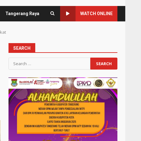
Tangerang Raya
WATCH ONLINE
ikat
SEARCH
Search
for: