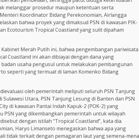
yak melanggar prosedur maupun ketentuan serta
 Menteri Koordinator Bidang Perekonomian, Airlangga
jelaskan bahwa proyek yang dimaksud PSN di kawasan PIK-
n Ecotourism Tropical Coastiand yang sulit dipaham
Kabinet Merah Putih ini, bahwa pengembangan pariwisata
cal Coastland ini akan dibiayai dengan dana yang
i badan usaha pengusul untuk melakukan pembangunan
arto seperti yang termuat di laman Komenko Bidang
an dievaluasi oleh pemerintah meliputi seluruh PSN Tanjung
di Sulawesi Utara, PSN Tanjung Lesung di Banten dan PSN
-City di kawasan Pantai Indah Kapuk-2 (POK-2) yang
atu PSN yang dikembangkan pemerintah untuk wilayah
isebut dengan istilah “Tropical Coastland”, kata dia.
onomian, Haryo Limanseto menegaskan bahwa apa yang
ali tidak terkait dengan pemagaran laut yang semena-men