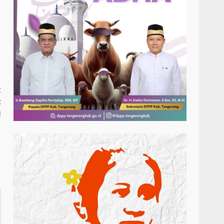
t
t
i