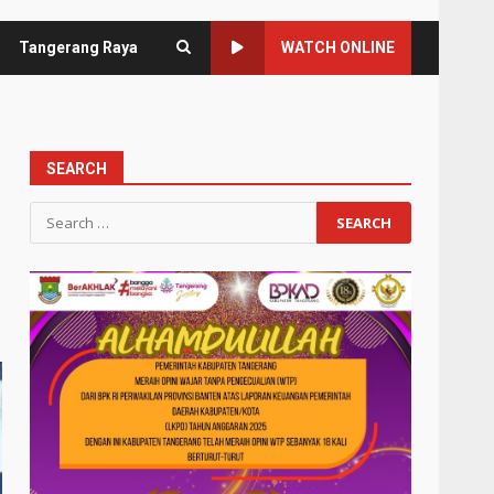
Tangerang Raya
WATCH ONLINE
SEARCH
Search
for: