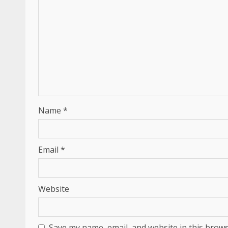
Name
*
Email
*
Website
Save my name, email, and website in this brows