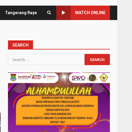
Tangerang Raya
WATCH ONLINE
SEARCH
Search
for: