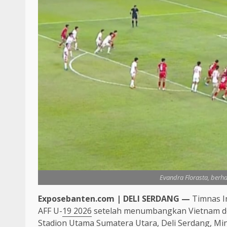
Evandra Florasta, berha
Exposebanten.com | DELI SERDANG —
Timnas I
AFF U-
19 2026
setelah menumbangkan Vietnam den
Stadion Utama Sumatera Utara, Deli Serdang, Min