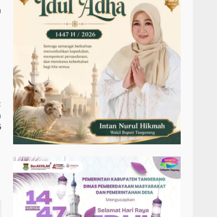
a
t
a
6